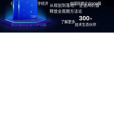
《福布斯》中国数字经济
中国民营企业500强
从规划到落地！ 企业AI价值
100强
释放全周期方法论
26
300
位
+
了解更多
数实融合企业TOP100
技术生态伙伴